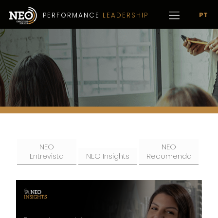
PT
PERFORMANCE
LEADERSHIP
NEO
NEO
Entrevista
NEO Insights
Recomenda