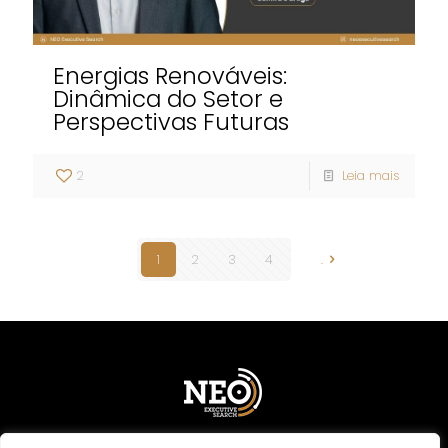
Energias Renováveis:
Dinâmica do Setor e
Perspectivas Futuras
2
Leia mais
1
2
3
4
.