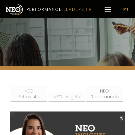
PT
PERFORMANCE
LEADERSHIP
NEO
NEO
Entrevista
NEO Insights
Recomenda