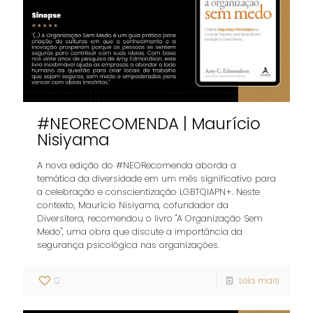
#NEORECOMENDA | Maurício
Nisiyama
A nova edição do #NEORecomenda aborda a
temática da diversidade em um mês significativo para
a celebração e conscientização LGBTQIAPN+. Neste
contexto, Maurício Nisiyama, cofundador da
Diversitera, recomendou o livro "A Organização Sem
Medo", uma obra que discute a importância da
segurança psicológica nas organizações.
12
Leia mais