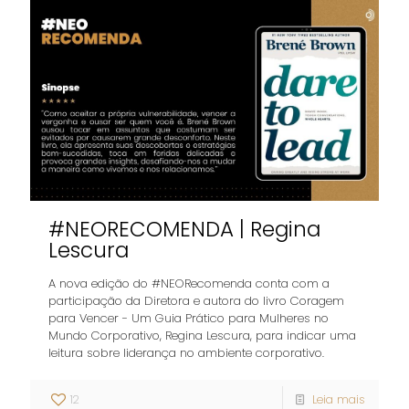
#NEORECOMENDA | Regina
Lescura
A nova edição do #NEORecomenda conta com a
participação da Diretora e autora do livro Coragem
para Vencer - Um Guia Prático para Mulheres no
Mundo Corporativo, Regina Lescura, para indicar uma
leitura sobre liderança no ambiente corporativo.
12
Leia mais