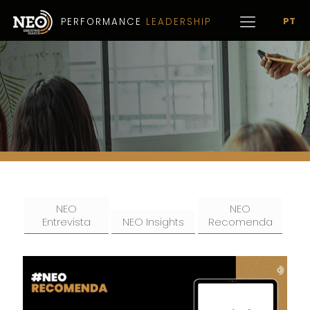
PT
PERFORMANCE
LEADERSHIP
NEO
NEO
Entrevista
NEO Insights
Recomenda