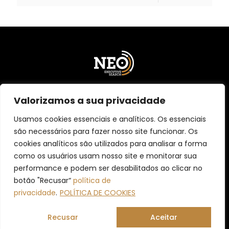
11 5555.4364 | Rua Arizona, 491 | 19º andar | Brooklin
Valorizamos a sua privacidade
São Paulo – SP – 04567-001 | contato@neoexecutive.com
Usamos cookies essenciais e analíticos. Os essenciais
são necessários para fazer nosso site funcionar. Os
cookies analíticos são utilizados para analisar a forma
Política de Cookies
como os usuários usam nosso site e monitorar sua
Política de Privacidade
performance e podem ser desabilitados ao clicar no
Política para Candidatos
botão "Recusar“
política de
privacidade
.
POLÍTICA DE COOKIES
© NEO Executive Search 2024 | Todos os direitos reservados. Mars
Recusar
Aceitar
Comunicação.