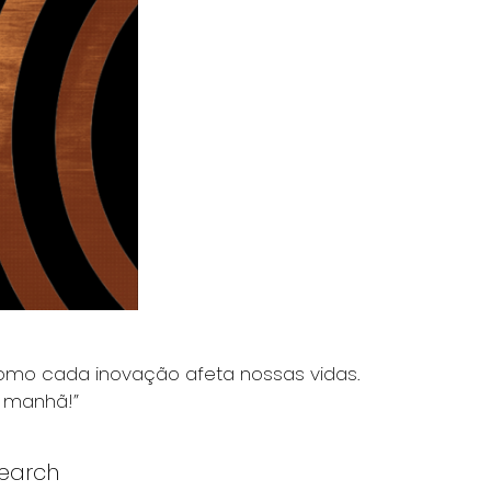
 como cada inovação afeta nossas vidas.
 manhã!”
Search