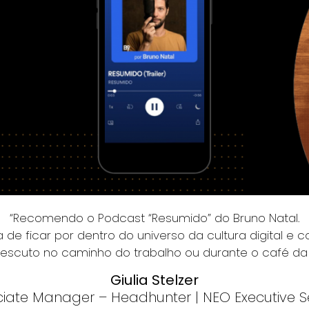
“Recomendo o Podcast “Resumido” do Bruno Natal.
 de ficar por dentro do universo da cultura digital e
escuto no caminho do trabalho ou durante o café da
Giulia Stelzer
iate Manager – Headhunter | NEO Executive 